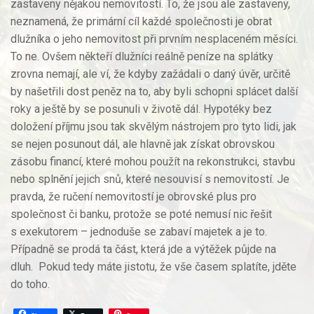
zastaveny nějakou nemovitostí. To, že jsou ale zastaveny,
neznamená, že primární cíl každé společnosti je obrat
dlužníka o jeho nemovitost při prvním nesplaceném měsíci.
To ne. Ovšem někteří dlužníci reálně peníze na splátky
zrovna nemají, ale ví, že kdyby zažádali o daný úvěr, určitě
by našetřili dost peněz na to, aby byli schopni splácet další
roky a ještě by se posunuli v životě dál. Hypotéky bez
doložení příjmu jsou tak skvělým nástrojem pro tyto lidi, jak
se nejen posunout dál, ale hlavně jak získat obrovskou
zásobu financí, které mohou použít na rekonstrukci, stavbu
nebo splnění jejich snů, které nesouvisí s nemovitostí. Je
pravda, že ručení nemovitostí je obrovské plus pro
společnost či banku, protože se poté nemusí nic řešit
s exekutorem – jednoduše se zabaví majetek a je to.
Případně se prodá ta část, která jde a výtěžek půjde na
dluh. Pokud tedy máte jistotu, že vše časem splatíte, jděte
do toho.