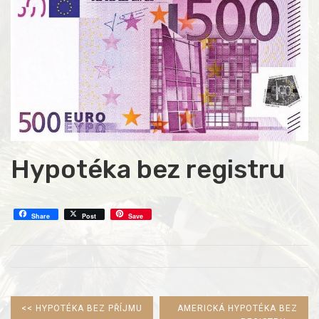
Hypotéka bez registru
Share
Post
Save
PREVIOUS
NEXT
<<
HYPOTÉKA BEZ PŘÍJMU
AMERICKÁ HYPOTÉKA BEZ