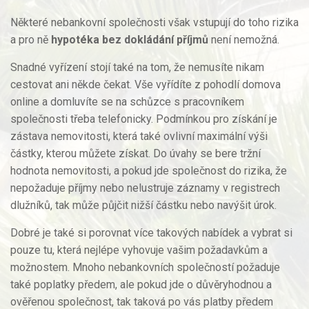
Některé nebankovní společnosti však vstupují do toho rizika
a pro ně
hypotéka bez dokládání příjmů
není nemožná.
Snadné vyřízení stojí také na tom, že nemusíte nikam
cestovat ani někde čekat. Vše vyřídíte z pohodlí domova
online a domluvíte se na schůzce s pracovníkem
společnosti třeba telefonicky. Podmínkou pro získání je
zástava nemovitosti, která také ovlivní maximální výši
částky, kterou můžete získat. Do úvahy se bere tržní
hodnota nemovitosti, a pokud jde společnost do rizika, že
nepožaduje příjmy nebo nelustruje záznamy v registrech
dlužníků, tak může půjčit nižší částku nebo navýšit úrok.
Dobré je také si porovnat více takových nabídek a vybrat si
pouze tu, která nejlépe vyhovuje vašim požadavkům a
možnostem. Mnoho nebankovních společností požaduje
také poplatky předem, ale pokud jde o důvěryhodnou a
ověřenou společnost, tak taková po vás platby předem