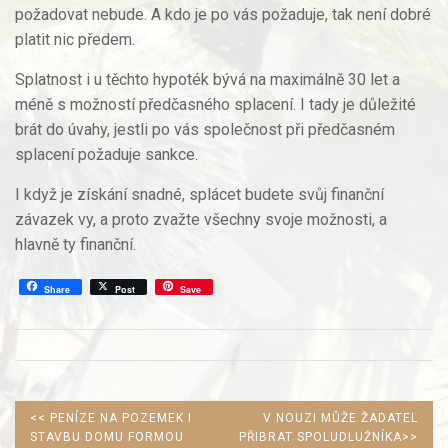
požadovat nebude. A kdo je po vás požaduje, tak není dobré
platit nic předem.
Splatnost i u těchto hypoték bývá na maximálně 30 let a
méně s možností předčasného splacení. I tady je důležité
brát do úvahy, jestli po vás společnost při předčasném
splacení požaduje sankce.
I když je získání snadné, splácet budete svůj finanční
závazek vy, a proto zvažte všechny svoje možnosti, a
hlavně ty finanční.
Share
Post
Save
PREVIOUS
NEXT
<<
PENÍZE NA POZEMEK I
V NOUZI MŮŽE ŽADATEL
POST:
POST:
STAVBU DOMU FORMOU
PŘIBRAT SPOLUDLUŽNÍKA
>>