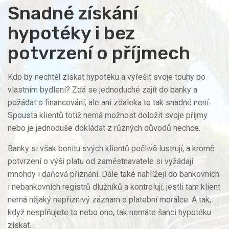
Snadné získání
hypotéky i bez
potvrzení o příjmech
Kdo by nechtěl získat hypotéku a vyřešit svoje touhy po
vlastním bydlení? Zdá se jednoduché zajít do banky a
požádat o financování, ale ani zdaleka to tak snadné není.
Spousta klientů totiž nemá možnost doložit svoje příjmy
nebo je jednoduše dokládat z různých důvodů nechce.
Banky si však bonitu svých klientů pečlivě lustrují, a kromě
potvrzení o výši platu od zaměstnavatele si vyžádají
mnohdy i daňová přiznání. Dále také nahlížejí do bankovních
i nebankovních registrů dlužníků a kontrolují, jestli tam klient
nemá nějaký nepříznivý záznam o platební morálce. A tak,
když nesplňujete to nebo ono, tak nemáte šanci hypotéku
získat.