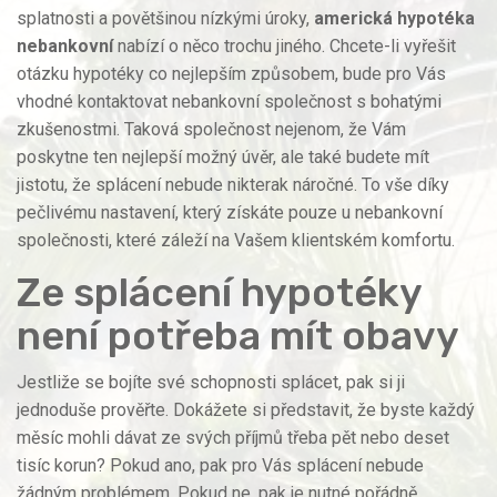
splatnosti a povětšinou nízkými úroky,
americká hypotéka
nebankovní
nabízí o něco trochu jiného. Chcete-li vyřešit
otázku hypotéky co nejlepším způsobem, bude pro Vás
vhodné kontaktovat nebankovní společnost s bohatými
zkušenostmi. Taková společnost nejenom, že Vám
poskytne ten nejlepší možný úvěr, ale také budete mít
jistotu, že splácení nebude nikterak náročné. To vše díky
pečlivému nastavení, který získáte pouze u nebankovní
společnosti, které záleží na Vašem klientském komfortu.
Ze splácení hypotéky
není potřeba mít obavy
Jestliže se bojíte své schopnosti splácet, pak si ji
jednoduše prověřte. Dokážete si představit, že byste každý
měsíc mohli dávat ze svých příjmů třeba pět nebo deset
tisíc korun? Pokud ano, pak pro Vás splácení nebude
žádným problémem. Pokud ne, pak je nutné pořádně